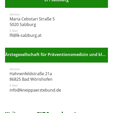
Adresse
Maria Cebotari Straße 5
5020 Salzburg
E-Mail
lfi@lk-salzburg.at
Ärztegesellschaft für Präventionsmedizin und klassische Naturheilverfahren, Kneippärztebund e.V.
Adresse
Hahnenfeldstraße 21a
86825 Bad Wörishofen
E-Mail
info@kneippaerztebund.de