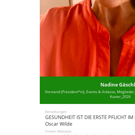
Nadine Gäschl
Vorstand (Präsident*in), Events & Anlässe, Mitglieder
Kuster_2026
Bemerkungen
GESUNDHEIT IST DIE ERSTE PFLICHT IM
​Oscar Wilde
Firmen-Webseite