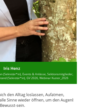
Iris Henz
on (Sekretär*in), Events & Anlässe, Sektionsmitglieder,
rstand (Sekretär*in), GV 2026, Webinar Kuster_2026
ch den Alltag loslassen, Aufatmen,
alle Sinne wieder öffnen, um den Augenblick
 Bewusst-sein.