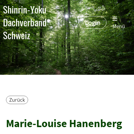
Shinrin-Yoku
Dachverband
Login
Menü
Schweiz
Zurück
Marie-Louise Hanenberg